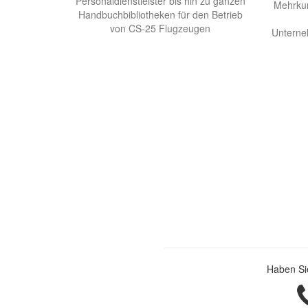
Personaldienstleister bis hin zu ganzen
Mehrkun
Handbuchbibliotheken für den Betrieb
von CS-25 Flugzeugen
Unterne
Haben Sie