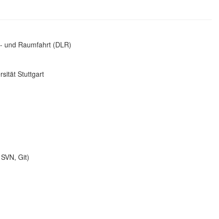
ft- und Raumfahrt (DLR)
sität Stuttgart
SVN, Git)