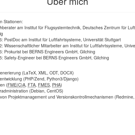
Über mich
en Stationen:
hberater am Institut für Flugsystemtechnik, Deutsches Zentrum für Lu
ig
: PostDoc am Institut für Luftfahrtsysteme, Universität Stuttgart
: Wissenschaftlicher Mitarbeiter am Institut für Luftfahrtsysteme, Univer
6: Prokurist bei BERNS Engineers GmbH, Gilching
5: Safety-Engineer bei BERNS Engineers GmbH, Gilching
enerierung (LaTeX, XML, ODT, DOCX)
twicklung (PHP/Zend, Python3/Django)
en (
FME(C)A
,
FTA
,
FMES
,
PHA
)
administration (Debian, CentOS)
 von Projektmanagement und Versionskontrollmechanismen (Redmine, 